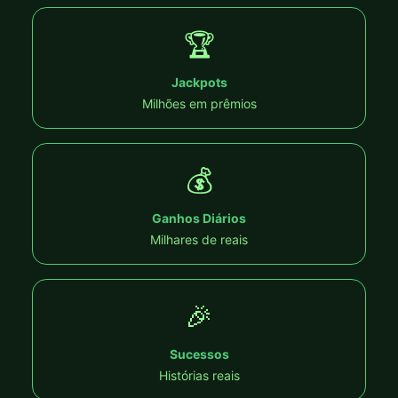
🏆
Bet
Jackpots
Win
Milhões em prêmios
APP
💰
📱 Download
Ganhos Diários
Milhares de reais
APK
Download
🎉
Sucessos
Baixar
Histórias reais