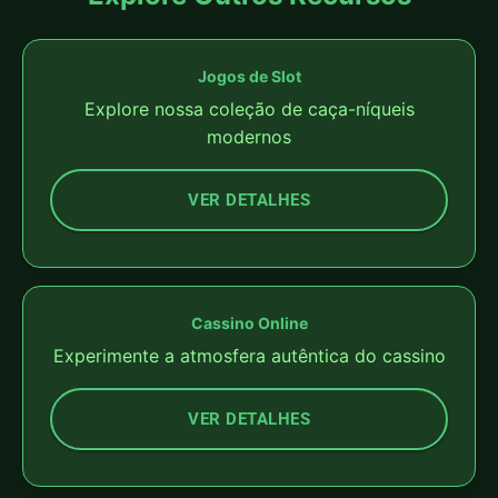
Jogos de Slot
Explore nossa coleção de caça-níqueis
modernos
VER DETALHES
Cassino Online
Experimente a atmosfera autêntica do cassino
VER DETALHES