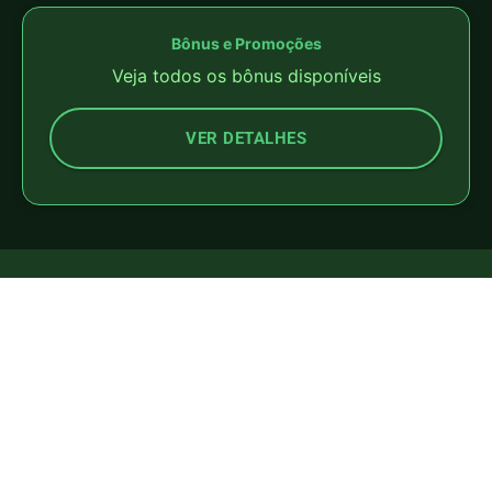
Bônus e Promoções
Veja todos os bônus disponíveis
VER DETALHES