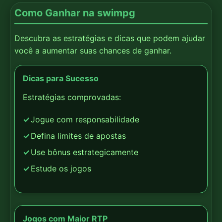
Como Ganhar na swimpg
Descubra as estratégias e dicas que podem ajudar
você a aumentar suas chances de ganhar.
Dicas para Sucesso
Estratégias comprovadas:
Jogue com responsabilidade
Defina limites de apostas
Use bônus estrategicamente
Estude os jogos
Jogos com Maior RTP