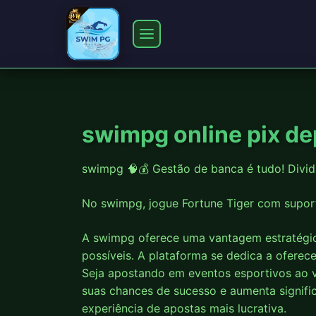
🎰 Jogos
Slot
swimpg online pix de
swimpg 🧠💰 Gestão de banca é tudo! Divid
Cassino
No swimpg, jogue Fortune Tiger com suport
Fortune
A swimpg oferece uma vantagem estratégic
possíveis. A plataforma se dedica a oferec
Jogos
Seja apostando em eventos esportivos ao 
suas chances de sucesso e aumenta signifi
experiência de apostas mais lucrativa.
Game