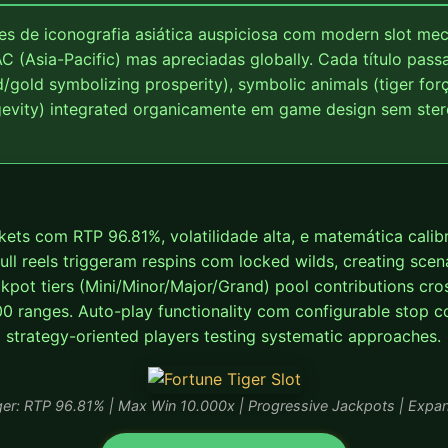
ies de iconografia asiática auspiciosa com modern slot me
 (Asia-Pacific) mas apreciadas globally. Cada título pass
d/gold symbolizing prosperity), symbolic animals (tiger for
ngevity) integrated organicamente em game design sem ster
ets com RTP 96.81%, volatilidade alta, e matemática cali
ull reels triggeram respins com locked wilds, creating scen
kpot tiers (Mini/Minor/Major/Grand) pool contributions cr
 ranges. Auto-play functionality com configurable stop cond
a strategy-oriented players testing systematic approaches.
ger: RTP 96.81% | Max Win 10.000x | Progressive Jackpots | Expa