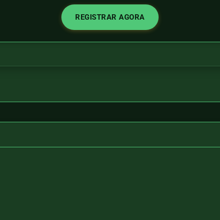
REGISTRAR AGORA