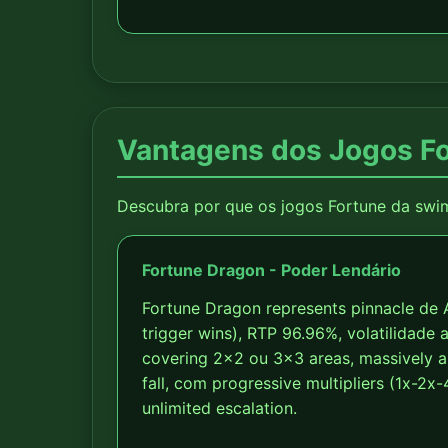
Vantagens dos Jogos F
Descubra por que os jogos Fortune da swi
Fortune Dragon - Poder Lendário
Fortune Dragon represents pinnacle de
trigger wins), RTP 96.96%, volatilidade
covering 2×2 ou 3×3 areas, massively a
fall, com progressive multipliers (1x-2x
unlimited escalation.