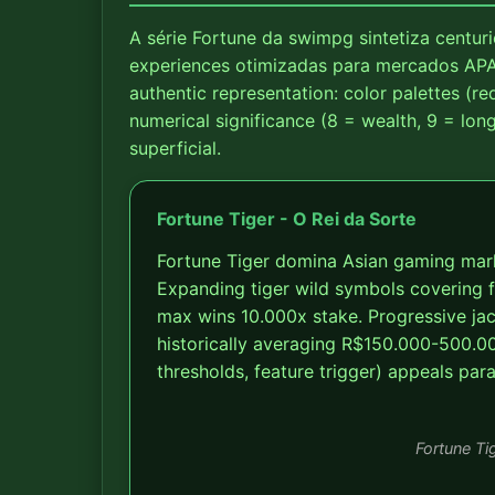
A série Fortune da swimpg sintetiza centur
experiences otimizadas para mercados APAC
authentic representation: color palettes (re
numerical significance (8 = wealth, 9 = lo
superficial.
Fortune Tiger - O Rei da Sorte
Fortune Tiger domina Asian gaming mark
Expanding tiger wild symbols covering f
max wins 10.000x stake. Progressive jac
historically averaging R$150.000-500.000
thresholds, feature trigger) appeals par
Fortune Ti