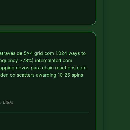
) através de 5×4 grid com 1.024 ways to
frequency ~28%) intercalated com
ropping novos para chain reactions com
lden ox scatters awarding 10-25 spins
 5.000x