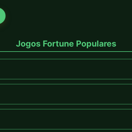
Jogos Fortune Populares
🌐 Social & Contato