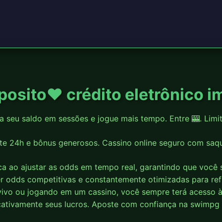
posito❤️ crédito eletrônico i
a seu saldo em sessões e jogue mais tempo. Entre 🎰. Limi
e 24h e bônus generosos. Cassino online seguro com saques
a ao ajustar as odds em tempo real, garantindo que você
er odds competitivas e constantemente otimizadas para refl
vivo ou jogando em um cassino, você sempre terá acesso à
cativamente seus lucros. Aposte com confiança na swimpg