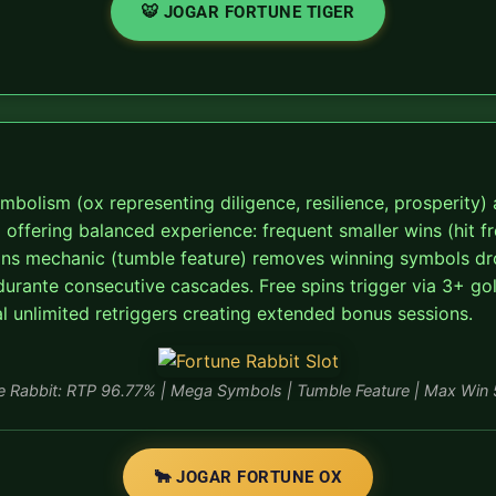
🐯 JOGAR FORTUNE TIGER
bolism (ox representing diligence, resilience, prosperity
offering balanced experience: frequent smaller wins (hit 
ins mechanic (tumble feature) removes winning symbols d
durante consecutive cascades. Free spins trigger via 3+ go
 unlimited retriggers creating extended bonus sessions.
e Rabbit: RTP 96.77% | Mega Symbols | Tumble Feature | Max Win
🐂 JOGAR FORTUNE OX